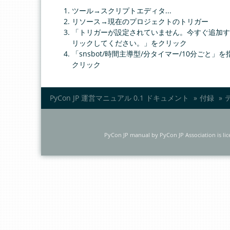
ツール→スクリプトエディタ...
リソース→現在のプロジェクトのトリガー
「トリガーが設定されていません。今すぐ追加す
リックしてください。」をクリック
「snsbot/時間主導型/分タイマー/10分ごと」
クリック
PyCon JP 運営マニュアル 0.1 ドキュメント
»
付録
»
PyCon JP manual
by
PyCon JP Association
is li