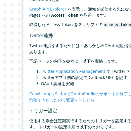
Graph API Explorer
を表示し、通知を送信する先になる F
Pages への
Access Token
を取得します。
取得した Access Token をスクリプトの
access_toke
Twitter連携
Twitter連携をするためには、あらかじめOAuth認証
あります。
下記ページの内容を参考に、以下を実施します。
Twitter Application Management
で Twitte
Twitterアプリ側の設定で Callback URL を記述
OAuth認証を実施
Google Apps ScriptでOAuthConfigのサポートが終了し
危険そうだったので変更 - きじとら
トリガー設定
使用する場合は定期実行するためのトリガーを設定す
す。 トリガーの設定手順は以下のとおりです。