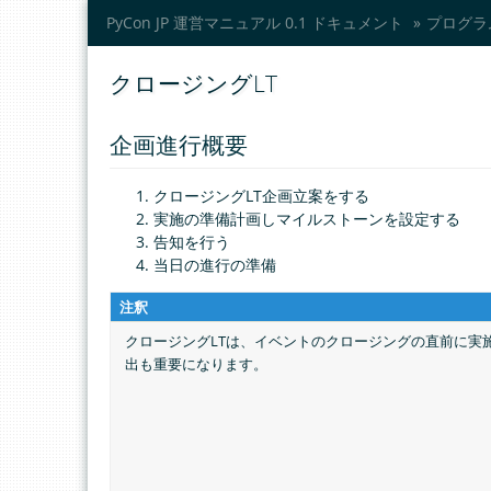
PyCon JP 運営マニュアル 0.1 ドキュメント
»
プログラ
クロージングLT
企画進行概要
クロージングLT企画立案をする
実施の準備計画しマイルストーンを設定する
告知を行う
当日の進行の準備
注釈
クロージングLTは、イベントのクロージングの直前に実
出も重要になります。