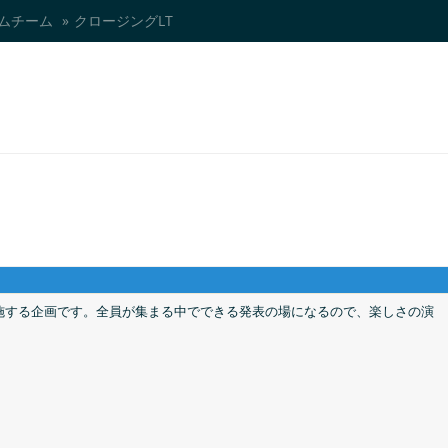
ムチーム
»
クロージングLT
施する企画です。全員が集まる中でできる発表の場になるので、楽しさの演