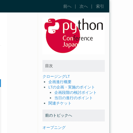
前へ
|
次へ
|
索引
目次
クロージングLT
企画進行概要
LTの企画・実施のポイント
企画段階の検討ポイント
当日の進行のポイント
関連チケット
前のトピックへ
オープニング