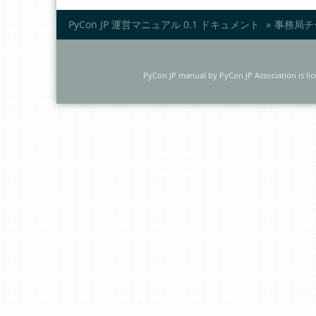
PyCon JP 運営マニュアル 0.1 ドキュメント
»
事務局チ
PyCon JP manual
by
PyCon JP Association
is li