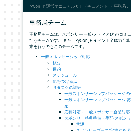
PyCon JP 運営マニュアル 0.1 ドキュメント
»
事務局チ
事務局チーム
事務局チームは、スポンサー(一般/メディア)とのコミ
行うチームです。 また、PyCon JP イベント全体の
業を行うのもこのチームです。
一般スポンサーシップ対応
概要
目的
スケジュール
気をつける点
各タスクの詳細
一般スポンサーシップパッケージの
一般スポンサーシップパッケージ 
始
応募対応・一般スポンサー企業対応
スポンサー特典準備・手配(スポンサ
共通
スポンサーブース(実施する場