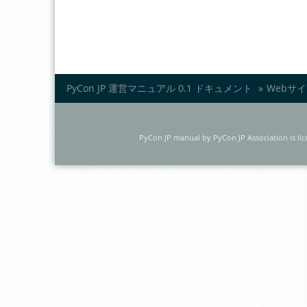
PyCon JP 運営マニュアル 0.1 ドキュメント
»
Webサ
PyCon JP manual
by
PyCon JP Association
is li